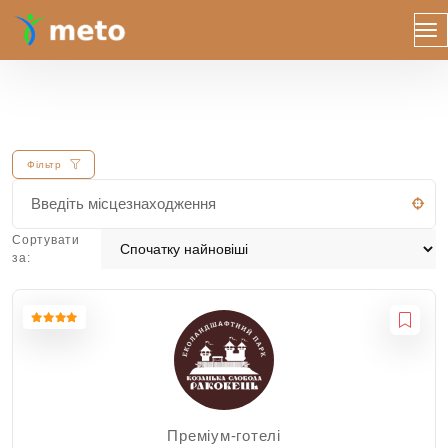
Фільтр
Сортувати
за:
Преміум-готелі