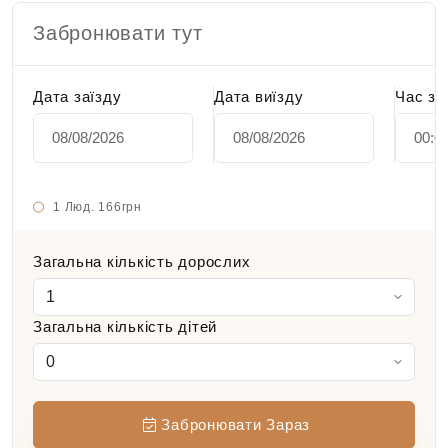
Забронювати тут
Дата заїзду
Дата виїзду
Час за
1 Люд.
166грн
Загальна кількість дорослих
Загальна кількість дітей
Забронювати Зараз