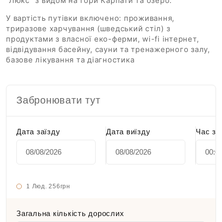
"Люкс" з видом на гори Карпати та озеро.
У вартість путівки включено: проживання,
триразове харчування (шведський стіл) з
продуктами з власної еко-ферми, wi-fi інтернет,
відвідування басейну, сауни та тренажерного залу,
базове лікування та діагностика
Забронювати тут
Дата заїзду
Дата виїзду
Час за
1 Люд.
256грн
Загальна кількість дорослих