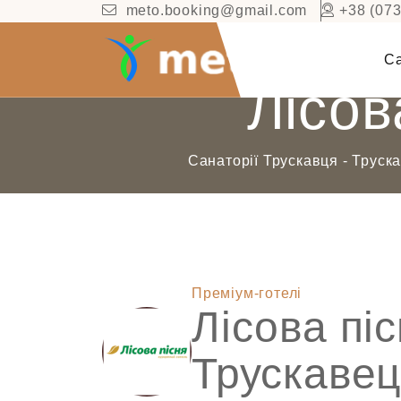
meto.booking@gmail.com
+38 (073
Са
Лісов
Санаторії Трускавця - Труска
Преміум-готелі
Лісова пі
Трускаве