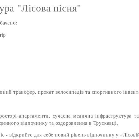
ура "Лісова пісня"
бачено:
тір
ний трансфер, прокат велосипедів та спортивного інвента
росторі апартаменти, сучасна медична інфраструктура та 
динного відпочинку та оздоровлення в Трускавці.
с - відкрийте для себе новий рівень відпочинку у «Лісовій