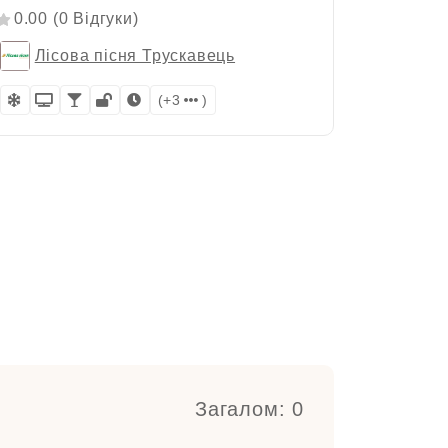
Трус
0.00 (0 Відгуки)
0.00 (
Лісова пісня Трускавець
Ліс
(+3
)
Загалом: 0