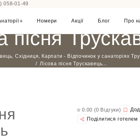
) 058-01-49
наторії
Номери
Акції
Блог
Про н
а пісня Трускав
вець, Східниця, Карпати - Відпочинок у санаторіях Тр
Лісова пісня Трускавець...
сня
Дод
0.00 (0 Відгуки)
Поділитися готелем
ць