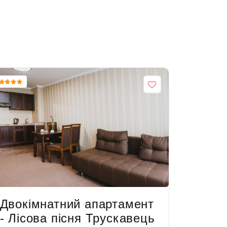
Двокімнатний апартамент
Однок
- Лісова пісня Трускавець
апарт