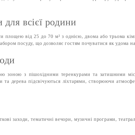
 для всієї родини
нти площею від 25 до 70 м² з однією, двома або трьома к
абором посуду, що дозволяє гостям почуватися як удома на
роди
вою зоною з пішохідними теренкурами та затишними мі
жки та дерева підсвічуються ліхтарями, створюючи атмосф
ткові заходи, тематичні вечори, музичні програми, театрал