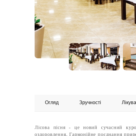
Огляд
Зручності
Лікув
Лісова пісня - це новий сучасний куро
оздоровлення. Гармонійне поєднання приро